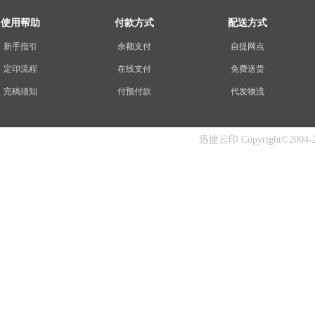
使用帮助
付款方式
配送方式
新手指引
余额支付
自提网点
定印流程
在线支付
免费送货
完稿须知
付预付款
代发物流
迅捷云印 Copyright©2004-202