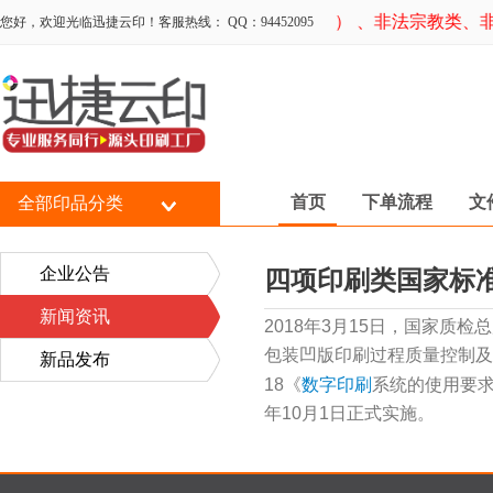
动、国家明令禁止类、领导人宣传产品类） 、非法宗教类、非
您好，欢迎光临迅捷云印！客服热线： QQ：94452095
首页
下单流程
文
全部印品分类
企业公告
四项印刷类国家标
新闻资讯
2018年3月15日，国家质
包装凹版印刷过程质量控制及检验
新品发布
18《
数字印刷
系统的使用要求及
年10月1日正式实施。