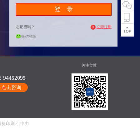
忘记密码？
>
立即注册
微信登录
关注官微
94452095
点击咨询
捷印刷
引申力