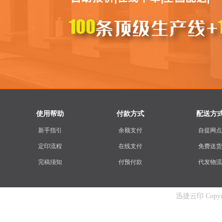
使用帮助
付款方式
配送方
新手指引
余额支付
自提网点
定印流程
在线支付
免费送货
完稿须知
付预付款
代发物流
迅捷云印 Copyrigh