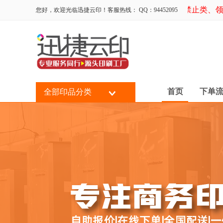
警示拒接：时政类（反动、国家明令禁止类、领导
您好，欢迎光临迅捷云印！客服热线： QQ：94452095
首页
下单
全部印品分类