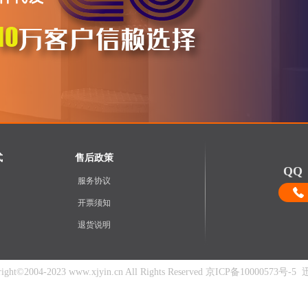
式
售后政策
QQ：
服务协议
开票须知
退货说明
t©2004-2023 www.xjyin.cn All Rights Reserved
京ICP备10000573号-5
迅